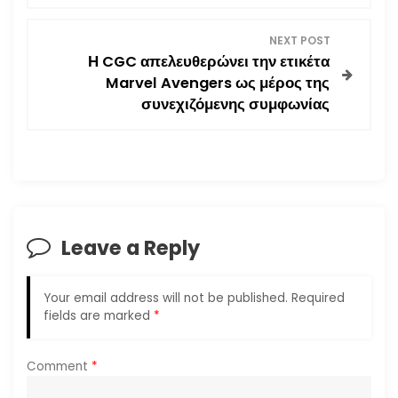
s
NEXT POST
Η CGC απελευθερώνει την ετικέτα
t
Marvel Avengers ως μέρος της
συνεχιζόμενης συμφωνίας
n
a
v
i
Leave a Reply
g
Your email address will not be published.
Required
a
fields are marked
*
t
Comment
*
i