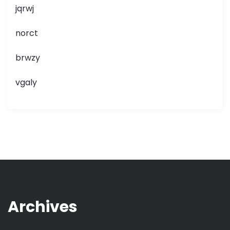
jqrwj
norct
brwzy
vgaly
Archives