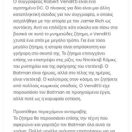
Ο συγγραφέας Robert Venditti είναι ένα
αγαπημένο DC. Ο πίνακας για δύο είναι μια άλλη
καταπληκτική είσοδος για τον συγγραφέα, ο οποίος
ασχολήθηκε με την ιστορία με τον Jamie Rich ως
συντάκτη. Αντί να επιλέξετε κάτι εύκολο και πίσω στα
βασικά σε αυτό το μνημειώδες ζήτημα, ο Venditti
χτυπά ένα σπίτι με μεγάλο τρόπο. Για ένα τόσο
μεγάλο ζήτημα, η ιστορία είναι απρόσκοπτη και
γρήγορη στο σκοπό της. Το ζήτημα επιτυγχάνει
επίσης να επιστρέψει στις ρίζες του Ντετέκτιβ Κόμικς
του μυστηρίου και της αφήγησης του ντετέκτιβ. Ο
Batman είναι ήρωας, αλλά στο τέλος της ημέρας,
είναι ντετέκτιβ. Ο καλύτερος στον κόσμο, αν ζητήσετε
από πολλούς κωμικούς οπαδούς. Ο Venditti είχε
παρουσιάσει τον Batman σε προηγούμενα έργα,
αλλά ποτέ ως η κορυφαία εστίαση.
Προστέθηκε περιεχόμενο ανταμοιβής
Το ζήτημα θα παρουσιάσει επίσης την τέχνη που
αφιερώνει και γιορτάζει τον Batman όλα αυτά τα
χρόνια. Πολλά μεγάλα ονόματα επιστρέφουν για να