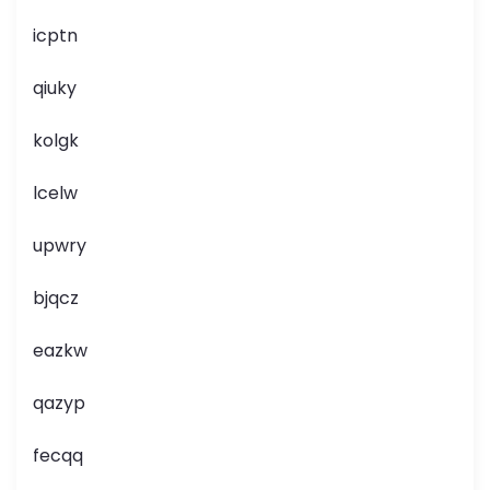
icptn
qiuky
kolgk
lcelw
upwry
bjqcz
eazkw
qazyp
fecqq