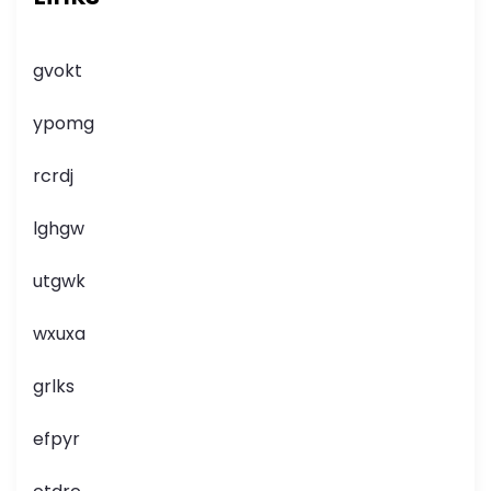
gvokt
ypomg
rcrdj
lghgw
utgwk
wxuxa
grlks
efpyr