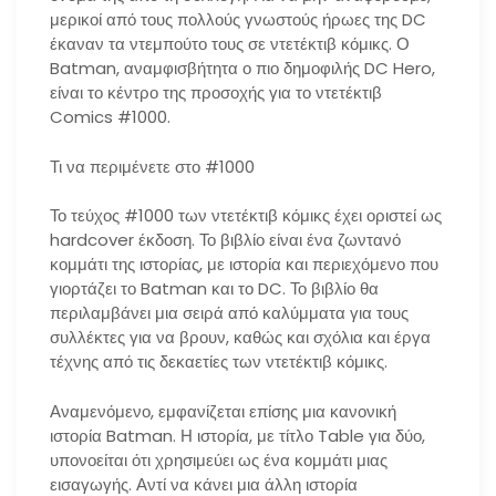
μερικοί από τους πολλούς γνωστούς ήρωες της DC
έκαναν τα ντεμπούτο τους σε ντετέκτιβ κόμικς. Ο
Batman, αναμφισβήτητα ο πιο δημοφιλής DC Hero,
είναι το κέντρο της προσοχής για το ντετέκτιβ
Comics #1000.
Τι να περιμένετε στο #1000
Το τεύχος #1000 των ντετέκτιβ κόμικς έχει οριστεί ως
hardcover έκδοση. Το βιβλίο είναι ένα ζωντανό
κομμάτι της ιστορίας, με ιστορία και περιεχόμενο που
γιορτάζει το Batman και το DC. Το βιβλίο θα
περιλαμβάνει μια σειρά από καλύμματα για τους
συλλέκτες για να βρουν, καθώς και σχόλια και έργα
τέχνης από τις δεκαετίες των ντετέκτιβ κόμικς.
Αναμενόμενο, εμφανίζεται επίσης μια κανονική
ιστορία Batman. Η ιστορία, με τίτλο Table για δύο,
υπονοείται ότι χρησιμεύει ως ένα κομμάτι μιας
εισαγωγής. Αντί να κάνει μια άλλη ιστορία