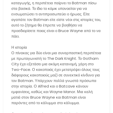
καταγωγής, η περιπέτεια παίρνει το Batman πίσω
στα βασικά. Το ίδιο το κόμικ υπονοείται για να
ενσωματώσει τι αντιπροσωπεύει ο ήρωας. Είτε
αγαπάτε τον Batman είτε είστε νέοι στις ιστορίες του,
αυτό το ζήτημα θα έπρεπε να βοηθήσει να
προσδιορίσετε ποιος είναι ο Bruce Wayne από το να
πάει.
Η ιστορία
Ο πίνακας για δύο είναι μια συναρπαστική περιπέτεια
με πρωταγωνιστή το The Dark Knight. Το Gotham
City έχει εξετάσει μια ακόμη κατανομή, χάρη στο
Two-Face. Ο κακοποιός έχει μετατρέψει όλους τους
διάφορους κακοποιούς μαζί σε συνεκτικό κίνδυνο για
τον Batman. Υπάρχουν πολλά γνωστά πρόσωπα
στην ιστορία. Ο Alfred και ο Batcave κάνουν
εμφανίσεις, καθώς και Wayne Manor. Μια καλή
ματιά στον Bruce Wayne και Batman είναι
παρόντες από το κάλυμμα στο κάλυμμα.