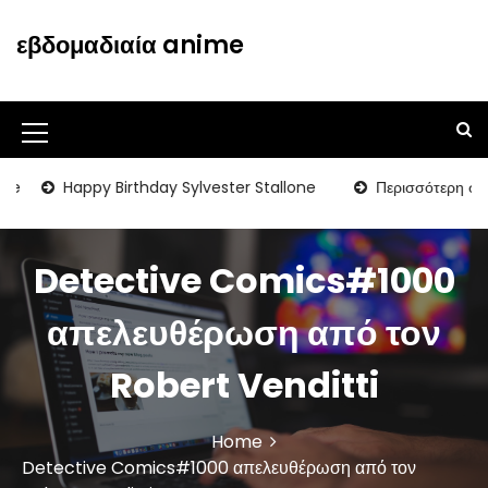
S
k
εβδομαδιαία anime
i
p
t
o
M
c
o
e
Happy Birthday Sylvester Stallone
Περισσότερη σύνδεση 
n
n
t
u
e
Detective Comics#1000
n
I
t
c
απελευθέρωση από τον
o
Robert Venditti
n
Home
Detective Comics#1000 απελευθέρωση από τον