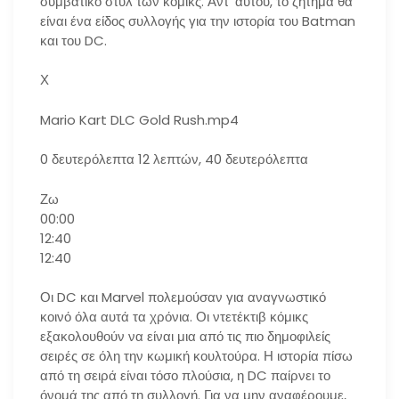
συμβατικό στυλ των κόμικς. Αντ ‘αυτού, το ζήτημα θα
είναι ένα είδος συλλογής για την ιστορία του Batman
και του DC.
Χ
Mario Kart DLC Gold Rush.mp4
0 δευτερόλεπτα 12 λεπτών, 40 δευτερόλεπτα
Ζω
00:00
12:40
12:40
Οι DC και Marvel πολεμούσαν για αναγνωστικό
κοινό όλα αυτά τα χρόνια. Οι ντετέκτιβ κόμικς
εξακολουθούν να είναι μια από τις πιο δημοφιλείς
σειρές σε όλη την κωμική κουλτούρα. Η ιστορία πίσω
από τη σειρά είναι τόσο πλούσια, η DC παίρνει το
όνομά της από τη συλλογή. Για να μην αναφέρουμε,