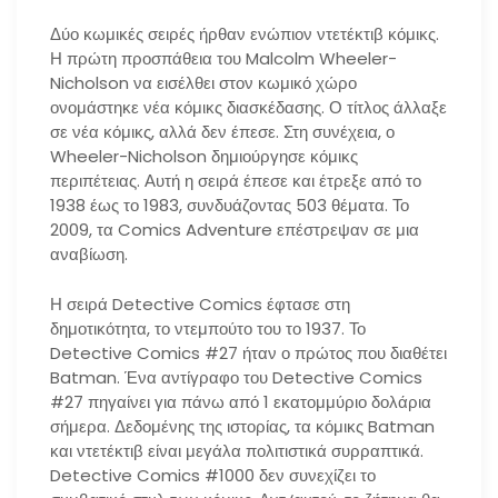
Δύο κωμικές σειρές ήρθαν ενώπιον ντετέκτιβ κόμικς.
Η πρώτη προσπάθεια του Malcolm Wheeler-
Nicholson να εισέλθει στον κωμικό χώρο
ονομάστηκε νέα κόμικς διασκέδασης. Ο τίτλος άλλαξε
σε νέα κόμικς, αλλά δεν έπεσε. Στη συνέχεια, ο
Wheeler-Nicholson δημιούργησε κόμικς
περιπέτειας. Αυτή η σειρά έπεσε και έτρεξε από το
1938 έως το 1983, συνδυάζοντας 503 θέματα. Το
2009, τα Comics Adventure επέστρεψαν σε μια
αναβίωση.
Η σειρά Detective Comics έφτασε στη
δημοτικότητα, το ντεμπούτο του το 1937. Το
Detective Comics #27 ήταν ο πρώτος που διαθέτει
Batman. Ένα αντίγραφο του Detective Comics
#27 πηγαίνει για πάνω από 1 εκατομμύριο δολάρια
σήμερα. Δεδομένης της ιστορίας, τα κόμικς Batman
και ντετέκτιβ είναι μεγάλα πολιτιστικά συρραπτικά.
Detective Comics #1000 δεν συνεχίζει το