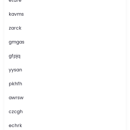
etdre
kavms
zarck
gmgas
gfpjq
yysan
pkhfh
awrsw
czcgh
echrk