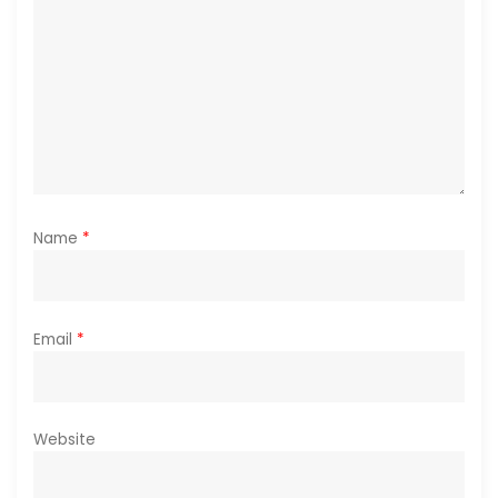
o
n
Name
*
Email
*
Website