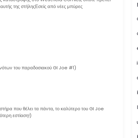
α αυτής της στήληςΕσείς από νέες μπύρες
νότων του παραδοσιακού GI Joe #1)
ιστήρα που θέλει τα πάντα, το καλύτερο του GI Joe
νότερη εστίαση!)