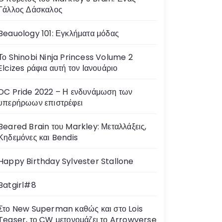
Γάλλος Δάσκαλος
Beauology 101: Εγκλήματα μόδας
Το Shinobi Ninja Princess Volume 2
Elcizes ράφια αυτή τον Ιανουάριο
DC Pride 2022 – Η ενδυνάμωση των
υπερήρωων επιστρέφει
Beared Brain του Markley: Μεταλλάξεις,
Κηδεμόνες και Bendis
Happy Birthday Sylvester Stallone
Batgirl#8
Στο New Superman καθώς και στο Lois
Teaser, το CW μετονομάζει το Arrowverse