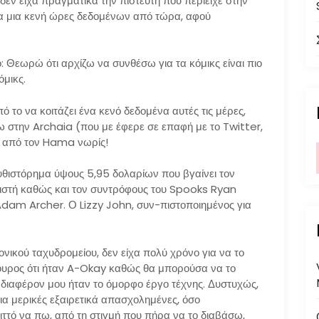
δεν είχα πραγματικά την πιστευτή που περιείχε στην
α μια κενή ώρες δεδομένων από τώρα, αφού
 Θεωρώ ότι αρχίζω να συνθέσω για τα κόμικς είναι πιο
όμικς.
ό το να κοιτάζει ένα κενό δεδομένα αυτές τις μέρες,
 στην Archaia (που με έφερε σε επαφή με το Twitter,
ά από τον Hama νωρίς!
μυθιστόρημα ύψους 5,95 δολαρίων που βγαίνει τον
στή καθώς και τον συντρόφους του Spooks Ryan
 Adam Archer. Ο Lizzy John, συν-πιστοποιημένος για
ικού ταχυδρομείου, δεν είχα πολύ χρόνο για να το
ίγουρος ότι ήταν A-Okay καθώς θα μπορούσα να το
νδιαφέρον μου ήταν το όμορφο έργο τέχνης. Δυστυχώς,
α μερικές εξαιρετικά απασχολημένες, όσο
ριττό να πω, από τη στιγμή που πήρα να το διαβάσω,