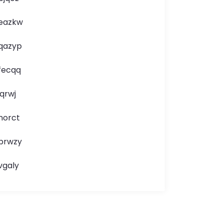
eazkw
qazyp
fecqq
jqrwj
norct
brwzy
vgaly