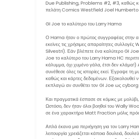
Due Publishing, Problems #2, #3, καθώς κα
πελάτη Comics Westfield Joel Humberto 
GI Joe το καλύτερο του Larry Hama
Ο Hama ήταν ο πρώτος συγγραφέας στην αρ
εκείνες τις χρήσιμες απαραίτητες συλλογές
Silvestri). Εάν βλέπετε ένα καλύτερο GI Joe
Joe το καλύτερο του Larry Hama HC περιττό
κάλυμμα, όχι χυμένο γάλα, έτσι δεν κλάμα!)
συνέθεσε όλες τις ιστορίες εκεί. Έγραψε τη 
καθώς και κάρτες δεδομένων. Εξακολουθεί ν
εκπλαγώ αν συνθέτει τον GI Joe ως cyborg
Και πραγματικά έσπασε σε κόμικς με μολύβι,
Ωστόσο, δεν ήταν όλοι βοηθοί του Wally W
σε ένα χαρακτήρα Matt Fraction μόλις πρόσ
Απλά έκανα μια περιήγηση για τον Larry Ha
λειτουργία χρειάζεται κάποια δουλειά, δουλ