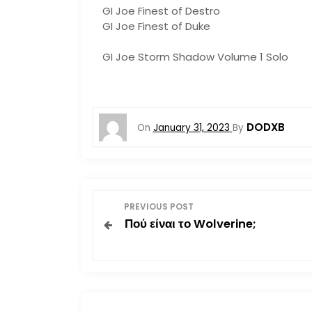
GI Joe Finest of Destro
GI Joe Finest of Duke
GI Joe Storm Shadow Volume 1 Solo
DODXB
On
January 31, 2023
By
P
PREVIOUS POST
Πού είναι το Wolverine;
o
s
t