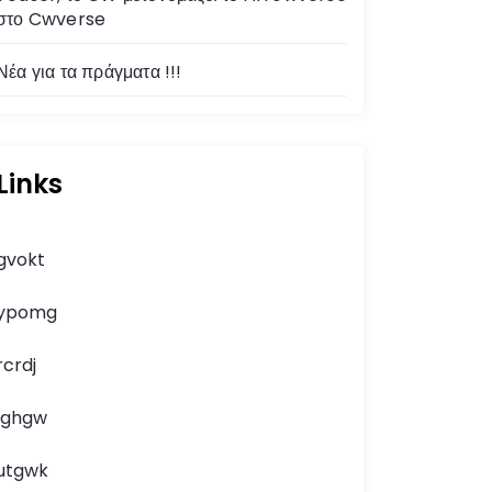
στο Cwverse
Νέα για τα πράγματα !!!
Links
gvokt
ypomg
rcrdj
lghgw
utgwk