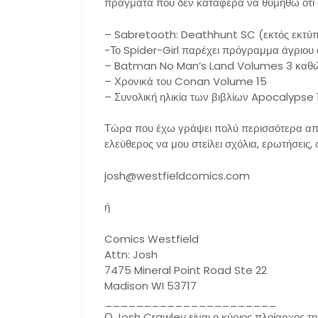
πράγματα που δεν κατάφερα να θυμηθώ ότι 
– Sabretooth: Deathhunt SC (εκτός εκτύπω
-Το Spider-Girl παρέχει πρόγραμμα άγριου
– Batman No Man’s Land Volumes 3 καθώ
– Χρονικά του Conan Volume 15
– Συνολική ηλικία των βιβλίων Apocalypse 1
Τώρα που έχω γράψει πολύ περισσότερα από
ελεύθερος να μου στείλει σχόλια, ερωτήσεις, 
josh@westfieldcomics.com
ή
Comics Westfield
Attn: Josh
7475 Mineral Point Road Ste 22
Madison WI 53717
______________________
Ο Josh Crawley είναι ο κύριος πλοίαρχος τ