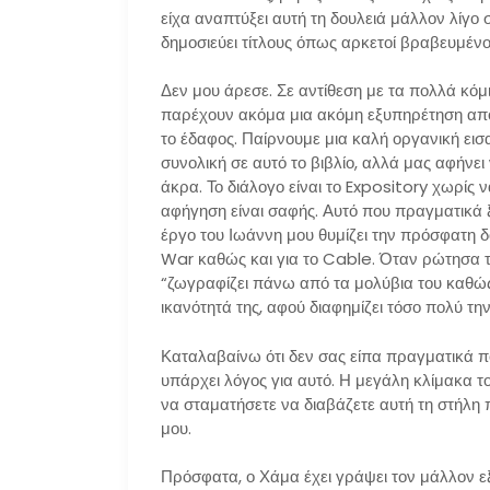
είχα αναπτύξει αυτή τη δουλειά μάλλον λίγο 
δημοσιεύει τίτλους όπως αρκετοί βραβευμένοι
Δεν μου άρεσε. Σε αντίθεση με τα πολλά κόμ
παρέχουν ακόμα μια ακόμη εξυπηρέτηση αποσ
το έδαφος. Παίρνουμε μια καλή οργανική εισ
συνολική σε αυτό το βιβλίο, αλλά μας αφήνε
άκρα. Το διάλογο είναι το Expository χωρίς 
αφήγηση είναι σαφής. Αυτό που πραγματικά ξε
έργο του Ιωάννη μου θυμίζει την πρόσφατη δο
War καθώς και για το Cable. Όταν ρώτησα το
“ζωγραφίζει πάνω από τα μολύβια του καθώς
ικανότητά της, αφού διαφημίζει τόσο πολύ τ
Καταλαβαίνω ότι δεν σας είπα πραγματικά πο
υπάρχει λόγος για αυτό. Η μεγάλη κλίμακα τ
να σταματήσετε να διαβάζετε αυτή τη στήλη
μου.
Πρόσφατα, ο Χάμα έχει γράψει τον μάλλον ε