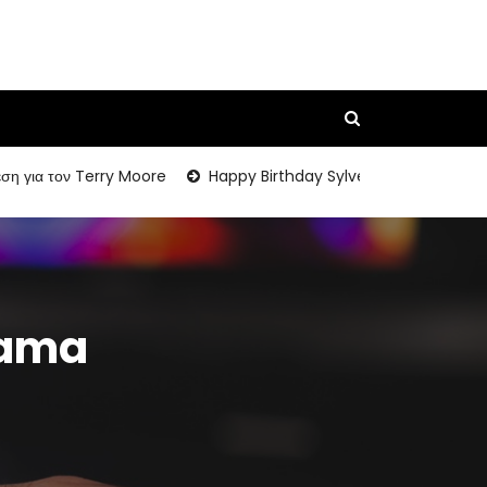
α τον Terry Moore
Happy Birthday Sylvester Stallone
Hama