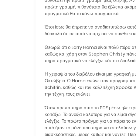
συνθέσει την πρώτη γραμμή μιας στήλης. Αν 
πρώτη γραμμή, πιθανότατα θα έβλεπα ακόμ
πραγματικά θα το κάνω πραγματικά.
Έτσι ίσως θα έπρεπε να αναδιατυπώσω αυτό:
δύσκολο ότι σε αυτό να αρχίσει να συνθέτει κ
Θεωρώ ότι ο Larry Hama είναι πολύ πέρα ​​απ
καθώς και χάρη στον Stephen Christy πάνω
πήρα πραγματικά να ελέγξω κάποια δουλει
Η χειραψία του διαβόλου είναι μια γραφική 
Οκτώβριο. Ο Hama ενώνει τον προγραμματι
Schifrin, καθώς και τον καλλιτέχνη Spooks
την τέχνη, τους ενώνει.
Όταν πρώτα πήρα αυτό το PDF μέσω ηλεκτρον
κοιτάξω. Το άνοιξα καλύτερα για να είμαι σ
ελέγξω. Το πρώτο πράγμα για να πάρει το ε
αυτό ήταν το μόνο που πήρα να απολαύσω γι
διασκεδαστικές, μέρες καθώς και νύχτες. Πε