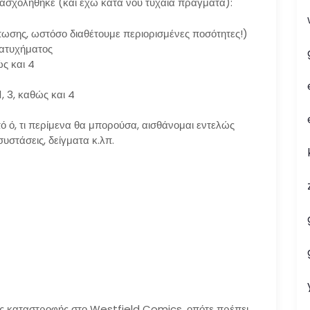
ασχολήθηκε (και έχω κατά νου τυχαία πράγματα):
σης, ωστόσο διαθέτουμε περιορισμένες ποσότητες!)
 ατυχήματος
ς και 4
, 3, καθώς και 4
 ό, τι περίμενα θα μπορούσα, αισθάνομαι εντελώς
συστάσεις, δείγματα κ.λπ.
ης καταστροφής στο Westfield Comics, οπότε πρέπει