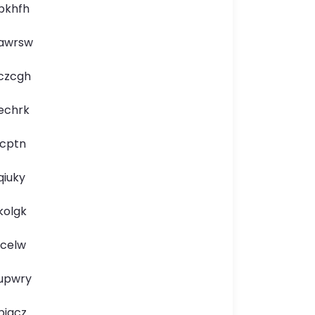
pkhfh
awrsw
czcgh
echrk
icptn
qiuky
kolgk
lcelw
upwry
bjqcz