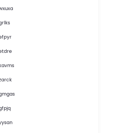
wxuxa
grlks
efpyr
etdre
kavms
zarck
gmgas
gfpjq
yysan