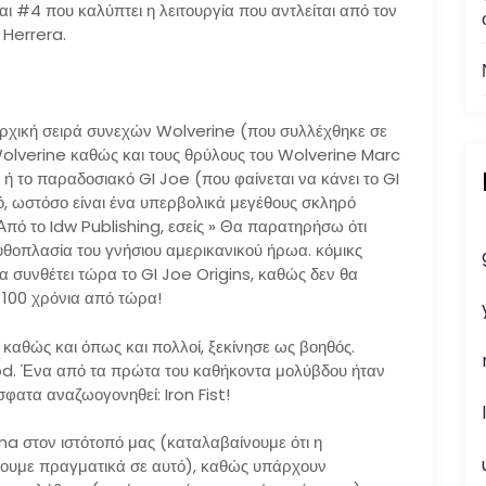
ι #4 που καλύπτει η λειτουργία που αντλείται από τον
Herrera.
χική σειρά συνεχών Wolverine (που συλλέχθηκε σε
 Wolverine καθώς και τους θρύλους του Wolverine Marc
 ή το παραδοσιακό GI Joe (που φαίνεται να κάνει το GI
, ωστόσο είναι ένα υπερβολικά μεγέθους σκληρό
 Από το Idw Publishing, εσείς » Θα παρατηρήσω ότι
μυθοπλασία του γνήσιου αμερικανικού ήρωα. κόμικς
α συνθέτει τώρα το GI Joe Origins, καθώς δεν θα
 100 χρόνια από τώρα!
 καθώς και όπως και πολλοί, ξεκίνησε ως βοηθός.
ood. Ένα από τα πρώτα του καθήκοντα μολύβδου ήταν
φατα αναζωογονηθεί: Iron Fist!
ma στον ιστότοπό μας (καταλαβαίνουμε ότι η
εύουμε πραγματικά σε αυτό), καθώς υπάρχουν