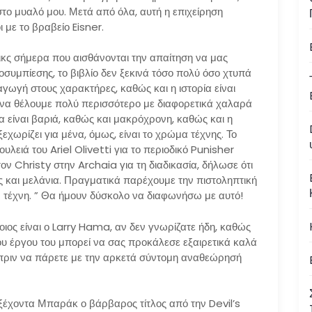
στο μυαλό μου. Μετά από όλα, αυτή η επιχείρηση
 με το βραβείο Eisner.
ικς σήμερα που αισθάνονται την απαίτηση να μας
υμπίεσης, το βιβλίο δεν ξεκινά τόσο πολύ όσο χτυπά
αγωγή στους χαρακτήρες, καθώς και η ιστορία είναι
ι να θέλουμε πολύ περισσότερο με διαφορετικά χαλαρά
να είναι βαριά, καθώς και μακρόχρονη, καθώς και η
χωρίζει για μένα, όμως, είναι το χρώμα τέχνης. Το
υλειά του Ariel Olivetti για το περιοδικό Punisher
ν Christy στην Archaia για τη διαδικασία, δήλωσε ότι
 και μελάνια. Πραγματικά παρέχουμε την πιστοληπτική
ην τέχνη. ” Θα ήμουν δύσκολο να διαφωνήσω με αυτό!
ιος είναι ο Larry Hama, αν δεν γνωρίζατε ήδη, καθώς
ου έργου του μπορεί να σας προκάλεσε εξαιρετικά καλά
 πριν να πάρετε με την αρκετά σύντομη αναθεώρησή
ξέχοντα Μπαράκ ο βάρβαρος τίτλος από την Devil’s