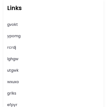
Links
gvokt
ypomg
rcrdj
lghgw
utgwk
wxuxa
grlks
efpyr