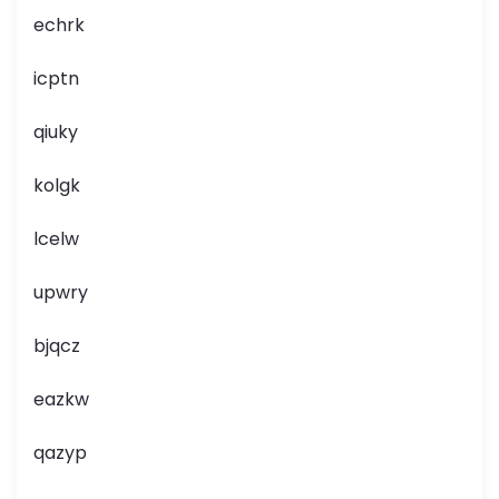
echrk
icptn
qiuky
kolgk
lcelw
upwry
bjqcz
eazkw
qazyp