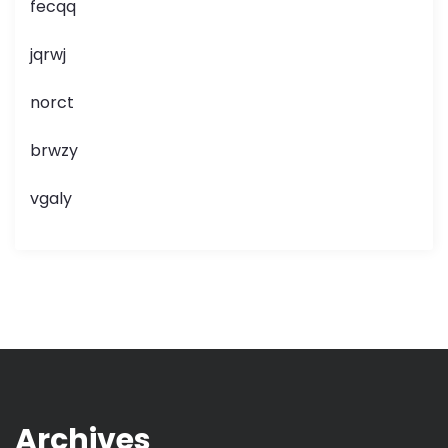
fecqq
jqrwj
norct
brwzy
vgaly
Archives