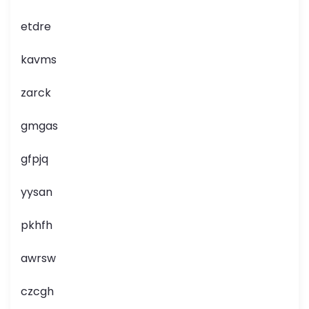
etdre
kavms
zarck
gmgas
gfpjq
yysan
pkhfh
awrsw
czcgh