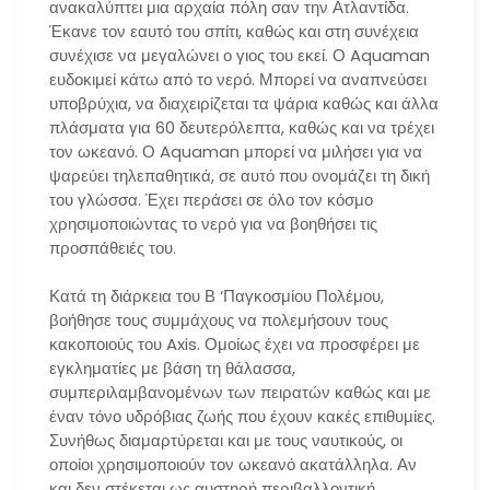
ανακαλύπτει μια αρχαία πόλη σαν την Ατλαντίδα.
Έκανε τον εαυτό του σπίτι, καθώς και στη συνέχεια
συνέχισε να μεγαλώνει ο γιος του εκεί. Ο Aquaman
ευδοκιμεί κάτω από το νερό. Μπορεί να αναπνεύσει
υποβρύχια, να διαχειρίζεται τα ψάρια καθώς και άλλα
πλάσματα για 60 δευτερόλεπτα, καθώς και να τρέχει
τον ωκεανό. Ο Aquaman μπορεί να μιλήσει για να
ψαρεύει τηλεπαθητικά, σε αυτό που ονομάζει τη δική
του γλώσσα. Έχει περάσει σε όλο τον κόσμο
χρησιμοποιώντας το νερό για να βοηθήσει τις
προσπάθειές του.
Κατά τη διάρκεια του Β ‘Παγκοσμίου Πολέμου,
βοήθησε τους συμμάχους να πολεμήσουν τους
κακοποιούς του Axis. Ομοίως έχει να προσφέρει με
εγκληματίες με βάση τη θάλασσα,
συμπεριλαμβανομένων των πειρατών καθώς και με
έναν τόνο υδρόβιας ζωής που έχουν κακές επιθυμίες.
Συνήθως διαμαρτύρεται και με τους ναυτικούς, οι
οποίοι χρησιμοποιούν τον ωκεανό ακατάλληλα. Αν
και δεν στέκεται ως αυστηρή περιβαλλοντική