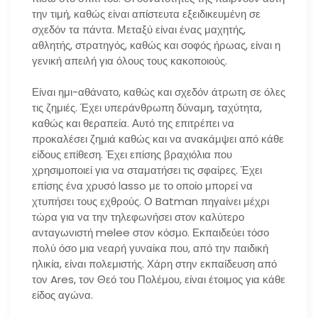
την τιμή, καθώς είναι απίστευτα εξειδικευμένη σε
σχεδόν τα πάντα. Μεταξύ είναι ένας μαχητής,
αθλητής, στρατηγός, καθώς και σοφός ήρωας, είναι η
γενική απειλή για όλους τους κακοποιούς.
Είναι ημι-αθάνατο, καθώς και σχεδόν άτρωτη σε όλες
τις ζημιές. Έχει υπεράνθρωπη δύναμη, ταχύτητα,
καθώς και θεραπεία. Αυτό της επιτρέπει να
προκαλέσει ζημιά καθώς και να ανακάμψει από κάθε
είδους επίθεση. Έχει επίσης βραχιόλια που
χρησιμοποιεί για να σταματήσει τις σφαίρες. Έχει
επίσης ένα χρυσό lasso με το οποίο μπορεί να
χτυπήσει τους εχθρούς. Ο Batman πηγαίνει μέχρι
τώρα για να την τηλεφωνήσει στον καλύτερο
ανταγωνιστή melee στον κόσμο. Εκπαιδεύει τόσο
πολύ όσο μια νεαρή γυναίκα που, από την παιδική
ηλικία, είναι πολεμιστής. Χάρη στην εκπαίδευση από
τον Ares, τον Θεό του Πολέμου, είναι έτοιμος για κάθε
είδος αγώνα.