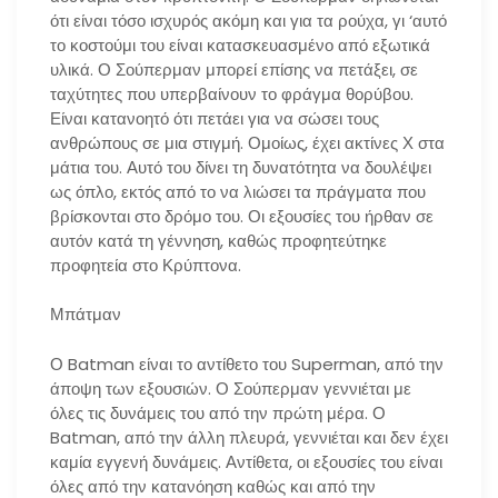
ότι είναι τόσο ισχυρός ακόμη και για τα ρούχα, γι ‘αυτό
το κοστούμι του είναι κατασκευασμένο από εξωτικά
υλικά. Ο Σούπερμαν μπορεί επίσης να πετάξει, σε
ταχύτητες που υπερβαίνουν το φράγμα θορύβου.
Είναι κατανοητό ότι πετάει για να σώσει τους
ανθρώπους σε μια στιγμή. Ομοίως, έχει ακτίνες Χ στα
μάτια του. Αυτό του δίνει τη δυνατότητα να δουλέψει
ως όπλο, εκτός από το να λιώσει τα πράγματα που
βρίσκονται στο δρόμο του. Οι εξουσίες του ήρθαν σε
αυτόν κατά τη γέννηση, καθώς προφητεύτηκε
προφητεία στο Κρύπτονα.
Μπάτμαν
Ο Batman είναι το αντίθετο του Superman, από την
άποψη των εξουσιών. Ο Σούπερμαν γεννιέται με
όλες τις δυνάμεις του από την πρώτη μέρα. Ο
Batman, από την άλλη πλευρά, γεννιέται και δεν έχει
καμία εγγενή δυνάμεις. Αντίθετα, οι εξουσίες του είναι
όλες από την κατανόηση καθώς και από την