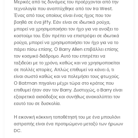
Μερικές από τις δυνάμεις του προέρχονται από την
τεχνολογία που αναπτύχθηκε από τον Ira West.
Ένας από τους οποίους είναι ένας ήχος που τον
βοηθά σε ένα jiffy. Εάν είναι σε ιδιωτικά ρούχα,
μπορεί να χρησιμοποιήσει τον ήχο για να ανοίξει το
κοστούμι του. Εάν πρέπει να επιστρέψει σε ιδιωτικά
ρούχα, μπορεί να χρησιμοποιήσει τον ήχο για να το
πάρει πίσω επίσης. Ο Barry Allen επιβάλλει επίσης
τον κοσμικό διάδρομο. Αυτό του επιτρέπει να
ταξιδεύει με το χρόνο, καθώς και να χρησιμοποιείται
σε πολλές ιστορίες. Απλώς επιθυμεί να κάνει ό, τι
είναι σωστό καθώς και να πολεμήσει τους φτωχούς.
Ο Batman πηγαίνει μέχρι τώρα στο κράτος που
επιθυμεί ήταν σαν τον Barry. Δυστυχώς, ο Barry είναι
εξαιρετικά αισιόδοξος και συνήθως ανακαλύπτει τον
εαυτό του σε δυσκολία.
Η εικονική κόκκινη τοποθέτησή του με ένα μπουλόνι
αστραπής είναι ένα προτιμώμενο μεταξύ των ήρωων
DC.