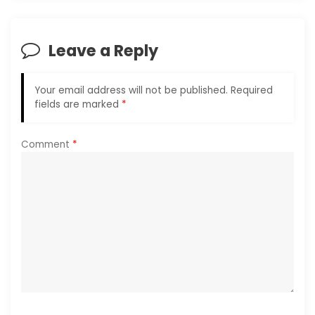
t
n
Leave a Reply
a
Your email address will not be published.
Required
v
fields are marked
*
i
Comment
*
g
a
t
i
o