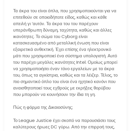
Τα άκρα του είναι όπλα, που χρησιμοποιούνται για να
επιτεθούν σε οποιοδήποτε είδος, καθώς και κάθε
απειλή γι ‘αυτόν. Τα άκρα του του παρέχουν
υπεράνθρωπη δύναμη, ταχύτητα, καθώς και άλλες
ικανότητες. Το σώμα του Cyborg είναι
κατασκευασμένο από μεταλλική ένωση που είναι
εξαιρετικά ανθεκτική. Έχει επίσης ένα ηλεκτρονικό
μάτι που χρησιμοποιεί ένα σύστημα υπολογιστή. Αυτό
του παρέχει μεγάλες ικανότητες Intel. Ομοίως μπορεί
να χρησιμοποιήσει έναν τόνο εργαλείων με τα άκρα
του, όπως τα αγκίστρια, καθώς και τα λέιζερ. Τέλος, το
πιο σημαντικό όπλο του είναι ένα ηχητικό κανόνι που
αναισθητοποιεί τους εχθρούς με εκρήξεις θορύβου
που μπορούν να κουνήσουν την ίδια τη γη.
Πώς η φόρμα της Δικαιοσύνης;
Το League Justice έχει σκοπό να παρουσιάσει τους
καλύτερους ήρωες DC γύρω. Από την επιρροή τους,