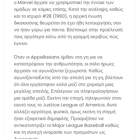
ο Marvel άρχισε να χρησιμοποιεί την έννοια των
ομάδων σε κόμικς επίσης. Κατά την ανάληψη, καθώς
και το ισχυρό #28 (1960), η αρχική ένωση
δικαιοσύνης θεωρείται ότι έχει ήδη λειτουργήσει, σαν
να ήταν γύρω για πάντα. Βλέπουμε στην προέλευσή
τους αργότερα κάτω από τη γραμμή ακριβώς πώς
έγιναν.
Όταν οι Appellaxians ήρθαν στη γη για να
καταστρέψουν την ανθρωπότητα, οι σόλο ήρωες
άρχισαν να αγωνίζονται ξεχωριστά. Καθώς
αγωνίζονταιΕκτός από την απειλή για τη γη, βλέπουν
ότι όλοι εργάστηκαν καλά μαζί στο χειρισμό μιας
μεγάλης απειλής. Επιλέγουν να πληκτρολογήσουν
μια ομάδα μαζί. Εκείνη την εποχή, τηλεφωνούν στον
εαυτό τους το Justice League of America. Αυτό
αλλάζει αργότερα, φυσικά, όμως εκείνη τη στιγμή
ήταν εξαιρετικά δημοφιλής. Προοριζόταν να
αντικατοπτρίζει το Major League Baseball καθώς
και τη συνεχή ονομασία των πραγμάτων ως
Αμερικανός.