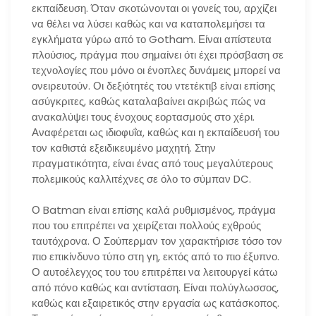
εκπαίδευση. Όταν σκοτώνονται οι γονείς του, αρχίζει
να θέλει να λύσει καθώς και να καταπολεμήσει τα
εγκλήματα γύρω από το Gotham. Είναι απίστευτα
πλούσιος, πράγμα που σημαίνει ότι έχει πρόσβαση σε
τεχνολογίες που μόνο οι ένοπλες δυνάμεις μπορεί να
ονειρευτούν. Οι δεξιότητές του ντετέκτιβ είναι επίσης
ασύγκριτες, καθώς καταλαβαίνει ακριβώς πώς να
ανακαλύψει τους ένοχους εορτασμούς στο χέρι.
Αναφέρεται ως ιδιοφυΐα, καθώς και η εκπαίδευσή του
τον καθιστά εξειδικευμένο μαχητή. Στην
πραγματικότητα, είναι ένας από τους μεγαλύτερους
πολεμικούς καλλιτέχνες σε όλο το σύμπαν DC.
Ο Batman είναι επίσης καλά ρυθμισμένος, πράγμα
που του επιτρέπει να χειρίζεται πολλούς εχθρούς
ταυτόχρονα. Ο Σούπερμαν τον χαρακτήρισε τόσο τον
πιο επικίνδυνο τύπο στη γη, εκτός από το πιο έξυπνο.
Ο αυτοέλεγχος του του επιτρέπει να λειτουργεί κάτω
από πόνο καθώς και αντίσταση. Είναι πολύγλωσσος,
καθώς και εξαιρετικός στην εργασία ως κατάσκοπος.