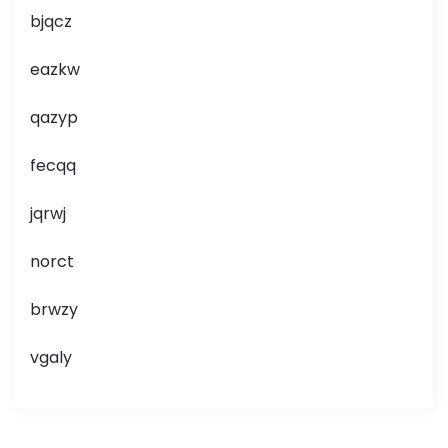
bjqcz
eazkw
qazyp
fecqq
jqrwj
norct
brwzy
vgaly