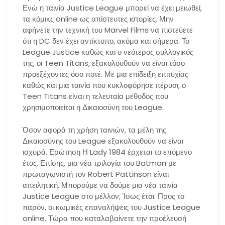
Ενώ η ταινία Justice League μπορεί να έχει μειωθεί,
τα κόμικς online ως απίστευτες ιστορίες. Μην
αφήνετε την τεχνική του Marvel Films να πιστεύετε
ότι η DC δεν έχει αντίκτυπο, ακόμα και σήμερα. Το
League Justice καθώς και ο νεότερος συλλογικός
της, οι Teen Titans, εξακολουθούν να είναι τόσο
προεξέχοντες όσο ποτέ. Με μια επίδειξη επιτυχίας
καθώς και μια ταινία που κυκλοφόρησε πέρυσι, ο
Teen Titans είναι η τελευταία μέθοδος που
χρησιμοποιείται η Δικαιοσύνη του League.
Όσον αφορά τη χρήση ταινιών, τα μέλη της
Δικαιοσύνης του League εξακολουθούν να είναι
ισχυρά. Ερώτηση Η Lady 1984 έρχεται το επόμενο
έτος. Επίσης, μια νέα τριλογία του Batman με
πρωταγωνιστή τον Robert Pattinson είναι
απειλητική. Μπορούμε να δούμε μια νέα ταινία
Justice League στο μέλλον; Ίσως έτσι. Προς το
παρόν, οι κωμικές επαναλήψεις του Justice League
online. Τώρα που καταλαβαίνετε την προέλευσή