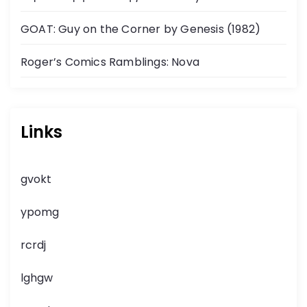
GOAT: Guy on the Corner by Genesis (1982)
Roger’s Comics Ramblings: Nova
Links
gvokt
ypomg
rcrdj
lghgw