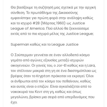
Θα βασίζουμε τη συζήτησή μας σχετικά με την αρχική
σύνθεση. Το πρωτάθλημα της Δικαιοσύνης
εμφανίστηκε για πρώτη φορά στην ανάληψη καθώς
και το ισχυρό #28 (Μάρτιος 1960) ως Justice
League of America. Πού αλλού θα ξεκινούσαμε
εκτός από το πιο ισχυρό μέλος της Justice League;
Superman καθώς και το League Justice
Ο Σούπερμαν γεννιέται σε έναν αλλοδαπό κόσμο
γεμάτο από αγώνες εξουσίας μεταξύ ισχυρών
οικογενειών. Οι γονείς του, ο Jor-El καθώς και η Lara,
τον στέλνουν μακριά στη γη σε ένα διαστημόπλοιο ως
βρέφος όταν το Krypton πρόκειται να εκραγεί. Όλοι
οι άνθρωποι από τον κόσμο του πεθαίνουν, καθώς
και αυτός είναι ο επιζών. Είναι αγκαλιάζεται από το
νοικοκυριό του Κεντ στη γη, καθώς και όπως
μεγαλώνει, βρίσκει μια σειρά από υπερδυνάμεις που
έχει.