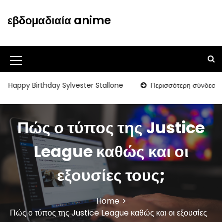
S
k
εβδομαδιαία anime
i
p
t
o
M
c
o
e
Birthday Sylvester Stallone
Περισσότερη σύνδεση για τον T
n
n
t
u
e
Πώς ο τύπος της Justice
n
I
t
c
League καθώς και οι
o
εξουσίες τους;
n
Home
Πώς ο τύπος της Justice League καθώς και οι εξουσίες