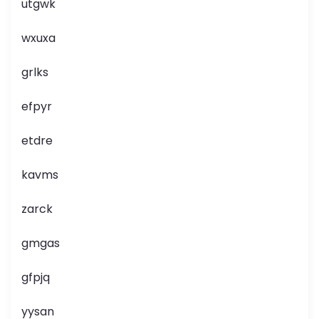
utgwk
wxuxa
grlks
efpyr
etdre
kavms
zarck
gmgas
gfpjq
yysan