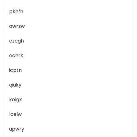
pkhfh
awrsw
czcgh
echrk
icptn
qiuky
kolgk
lcelw
upwry