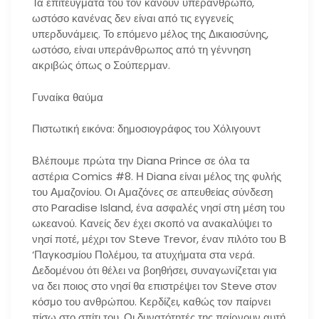
Τα επιτεύγματά του τον κάνουν υπεράνθρωπο,
ωστόσο κανένας δεν είναι από τις εγγενείς
υπερδυνάμεις. Το επόμενο μέλος της Δικαιοσύνης,
ωστόσο, είναι υπεράνθρωπος από τη γέννηση
ακριβώς όπως ο Σούπερμαν.
Γυναίκα θαύμα
Πιστωτική εικόνα: δημοσιογράφος του Χόλιγουντ
Βλέπουμε πρώτα την Diana Prince σε όλα τα
αστέρια Comics #8. Η Diana είναι μέλος της φυλής
του Αμαζονίου. Οι Αμαζόνες σε απευθείας σύνδεση
στο Paradise Island, ένα ασφαλές νησί στη μέση του
ωκεανού. Κανείς δεν έχει σκοπό να ανακαλύψει το
νησί ποτέ, μέχρι τον Steve Trevor, έναν πιλότο του Β
‘Παγκοσμίου Πολέμου, τα ατυχήματα στα νερά.
Δεδομένου ότι θέλει να βοηθήσει, συναγωνίζεται για
να δει ποιος στο νησί θα επιστρέψει τον Steve στον
κόσμο του ανθρώπου. Κερδίζει, καθώς τον παίρνει
πίσω στο σπίτι του. Οι δυνατότητές της παίρνουν αυτή