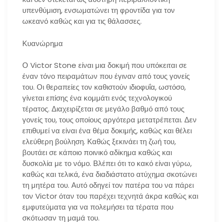
υπενθύμιση, ενσωματώνει τη φροντίδα για τον
ωκεανό καθώς και για τις θάλασσες.
Κυανώρημα
Ο Victor Stone είναι μια δοκιμή που υπόκειται σε
έναν τόνο πειραμάτων που έγιναν από τους γονείς
του. Οι θεραπείες τον καθιστούν ιδιοφυΐα, ωστόσο,
γίνεται επίσης ένα κομμάτι ενός τεχνολογικού
τέρατος. Διαχειρίζεται σε μεγάλο βαθμό από τους
γονείς του, τους οποίους αργότερα μετατρέπεται. Δεν
επιθυμεί να είναι ένα θέμα δοκιμής, καθώς και θέλει
ελεύθερη βούληση. Καθώς ξεκινάει τη ζωή του,
βουτάει σε κάποιο ποινικό αδίκημα καθώς και
δυσκολία με το νόμο. Βλέπει ότι το κακό είναι γύρω,
καθώς και τελικά, ένα διαδιάστατο ατύχημα σκοτώνει
τη μητέρα του. Αυτό οδηγεί τον πατέρα του να πάρει
τον Victor όταν του παρέχει τεχνητά άκρα καθώς και
εμφυτεύματα για να πολεμήσει τα τέρατα που
σκότωσαν τη μαμά του.