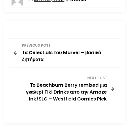
P
PREVIOUS POST
Τα Celestials του Marvel – βασικά
o
ζητήματα
s
NEXT POST
t
Το Beachbum Berry remixed μια
γκαλερί Tiki Drinks από την Amaze
n
Ink/SLG – Westfield Comics Pick
a
v