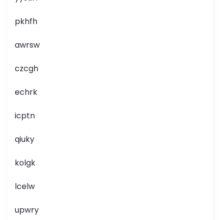
pkhfh
awrsw
czcgh
echrk
icptn
qiuky
kolgk
lcelw
upwry