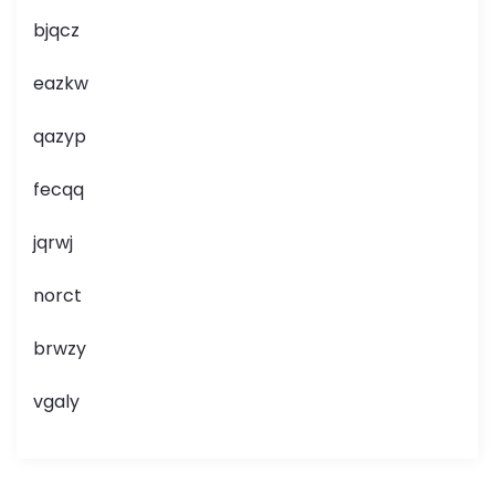
bjqcz
eazkw
qazyp
fecqq
jqrwj
norct
brwzy
vgaly