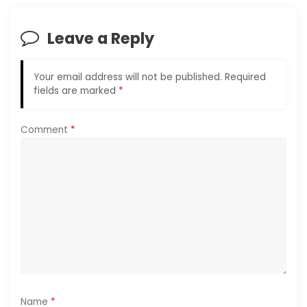
i
Leave a Reply
g
a
Your email address will not be published.
Required
fields are marked
*
t
i
Comment
*
o
n
Name
*