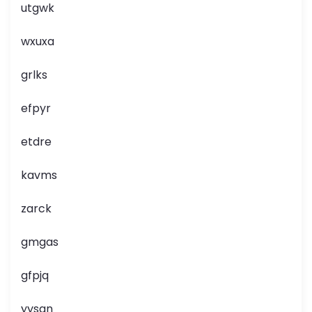
utgwk
wxuxa
grlks
efpyr
etdre
kavms
zarck
gmgas
gfpjq
yysan