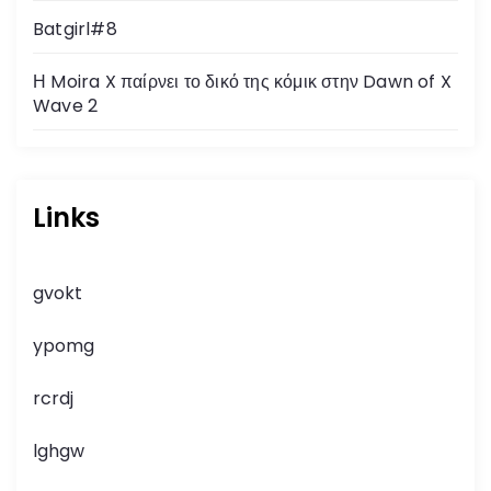
Batgirl#8
Η Moira X παίρνει το δικό της κόμικ στην Dawn of X
Wave 2
Links
gvokt
ypomg
rcrdj
lghgw